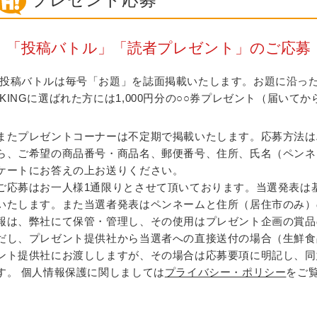
「投稿バトル」「読者プレゼント」のご応募
投稿バトルは毎号「お題」を誌面掲載いたします。お題に沿っ
KINGに選ばれた方には1,000円分の○○券プレゼント（届いて
またプレゼントコーナーは不定期で掲載いたします。応募方法は
ら、ご希望の商品番号・商品名、郵便番号、住所、氏名（ペンネ
ケートにお答えの上お送りください。
ご応募はお一人様1通限りとさせて頂いております。当選発表は基本
いたします。また当選者発表はペンネームと住所（居住市のみ）
報は、弊社にて保管・管理し、その使用はプレゼント企画の賞品
だし、プレゼント提供社から当選者への直接送付の場合（生鮮食
ント提供社にお渡ししますが、その場合は応募要項に明記し、同
す。 個人情報保護に関しましては
プライバシー・ポリシー
をご