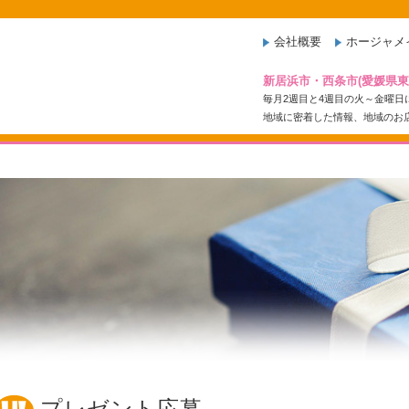
会社概要
ホージャメ
新居浜市・西条市(愛媛県
毎月2週目と4週目の火～金曜
地域に密着した情報、地域のお
プレゼント応募